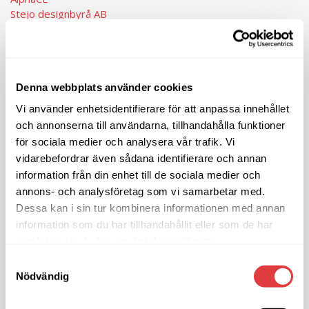
Stejo designbyrå AB
Systematiq
ABE & RAY Digital Agency
CoolFors Sweden AB
Saad Juristfirma
Denna webbplats använder cookies
Psykoterapi Ing-Marie Andersson
Combiwood Sverige AB
Vi använder enhetsidentifierare för att anpassa innehållet
Quilpin AB
och annonserna till användarna, tillhandahålla funktioner
Tele2 Business AB
för sociala medier och analysera vår trafik. Vi
vidarebefordrar även sådana identifierare och annan
Nya hyresgäster 2016
information från din enhet till de sociala medier och
annons- och analysföretag som vi samarbetar med.
Office Kontorsservice Ronneby AB
Dessa kan i sin tur kombinera informationen med annan
Roula Consulting AB
information som du har tillhandahållit eller som de har
Office Kontorsservice Ronneby AB
samlat in när du har använt deras tjänster.
Jacquet Sverige AB
Glow Media AB
Samtyckesval
Enkla Elbolaget
Nödvändig
Apelgårdens HVB i Blekinge AB
CPA Fastigheter AB