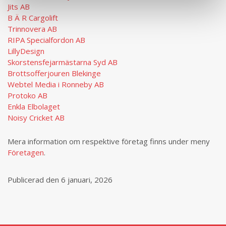
Jits AB
B Ä R Cargolift
Trinnovera AB
RIPA Specialfordon AB
LillyDesign
Skorstensfejarmästarna Syd AB
Brottsofferjouren Blekinge
Webtel Media i Ronneby AB
Protoko AB
Enkla Elbolaget
Noisy Cricket AB
Mera information om respektive företag finns under meny
Företagen
.
Publicerad den 6 januari, 2026