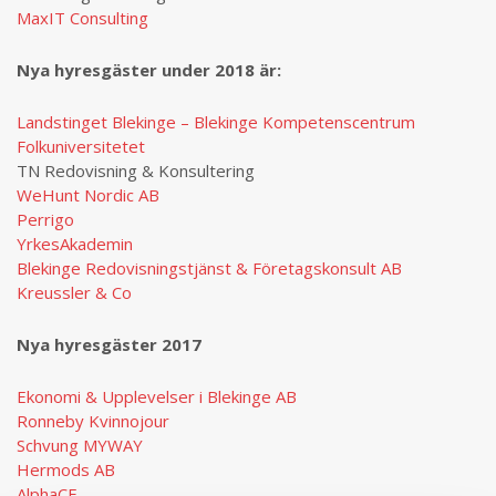
MaxIT Consulting
Nya hyresgäster under 2018 ä
r:
Landstinget Blekinge – Blekinge Kompetenscentrum
Folkuniversitetet
TN Redovisning & Konsultering
WeHunt Nordic AB
Perrigo
YrkesAkademin
Blekinge Redovisningstjänst & Företagskonsult AB
Kreussler & Co
Nya hyresgäster 2017
Ekonomi & Upplevelser i Blekinge AB
Ronneby Kvinnojour
Schvung MYWAY
Hermods AB
AlphaCE