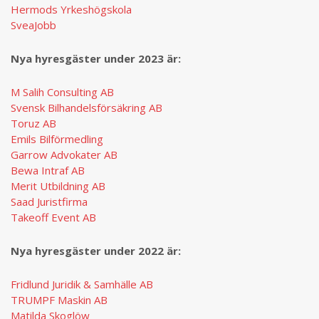
Hermods Yrkeshögskola
SveaJobb
Nya hyresgäster under 2023 ä
r:
M Salih Consulting AB
Svensk Bilhandelsförsäkring AB
Toruz AB
Emils Bilförmedling
Garrow Advokater AB
Bewa Intraf AB
Merit Utbildning AB
Saad Juristfirma
Takeoff Event AB
Nya hyresgäster under 2022 ä
r:
Fridlund Juridik & Samhälle AB
TRUMPF Maskin AB
Matilda Skoglöw