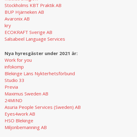
Stockholms KBT Praktik AB
BUP Hjärneken AB
Avaronix AB
kry
ECOKRAFT Sverige AB
Salsabeel Language Services
Nya hyresgäster under 2021 ä
r:
Work for you
infokomp
Blekinge Läns Nykterhetsförbund
Studio 33
Previa
Maximus Sweden AB
24MIND
Asuria People Services (Sweden) AB
Eyes4work AB
HSO Blekinge
Miljonbemanning AB