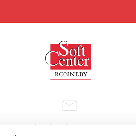
Kontakt:
info@softcenter.se
Reception:
reception@softcenter.se