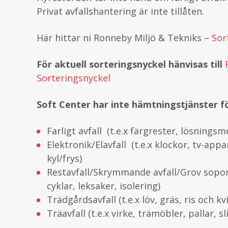
Privat avfallshantering är inte tillåten.
Här hittar ni Ronneby Miljö & Tekniks –
Sor
För aktuell sorteringsnyckel hänvisas till
Sorteringsnyckel
Soft Center har inte hämtningstjänster fö
Farligt avfall (t.e.x färgrester, lösningsme
Elektronik/Elavfall (t.e.x klockor, tv-appa
kyl/frys)
Restavfall/Skrymmande avfall/Grov sopor
cyklar, leksaker, isolering)
Trädgårdsavfall (t.e.x löv, gräs, ris och kv
Träavfall (t.e.x virke, trämöbler, pallar, sl