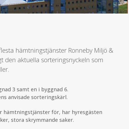
flesta hämtningstjänster Ronneby Miljö &
igt den aktuella sorteringsnyckeln som
ler.
ggnad 3 samt en i byggnad 6.
ns anvisade sorteringskärl.
ar hämtningstjänster för, har hyresgästen
aker, stora skrymmande saker.