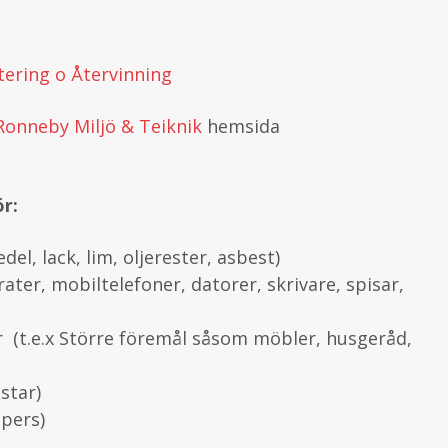
tering o Återvinning
Ronneby Miljö & Teiknik
hemsida
r:
del, lack, lim, oljerester, asbest)
rater, mobiltelefoner, datorer, skrivare, spisar,
 (t.e.x Större föremål såsom möbler, husgeråd,
istar)
ipers)