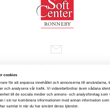
Kontakt:
info@softcenter.se
Reception:
reception@softcenter.se
r cookies
Felanmälan:
felanmalan@softcenter.se
rare för att anpassa innehållet och annonserna till användarna, t
Konferens:
konferens@softcenter.se
er och analysera vår trafik. Vi vidarebefordrar även sådana ident
 enhet till de sociala medier och annons- och analysföretag som 
 i sin tur kombinera informationen med annan information som
e har samlat in när du har använt deras tjänster.