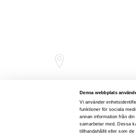
Soft Center Fastigheter AB
Fridhemsvägen 8
Denna webbplats använde
372 25 Ronneby
Vi använder enhetsidentifie
funktioner för sociala medi
annan information från din
samarbetar med. Dessa kan
tillhandahållit eller som d