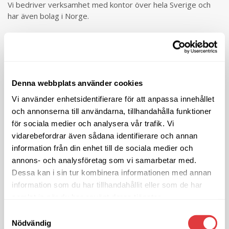
Vi bedriver verksamhet med kontor över hela Sverige och
har även bolag i Norge.
Kontaktuppgifter
Denna webbplats använder cookies
Vi använder enhetsidentifierare för att anpassa innehållet
och annonserna till användarna, tillhandahålla funktioner
för sociala medier och analysera vår trafik. Vi
vidarebefordrar även sådana identifierare och annan
information från din enhet till de sociala medier och
Linjemontage AB
annons- och analysföretag som vi samarbetar med.
Dessa kan i sin tur kombinera informationen med annan
Kontakt:
Tommy Andersson
information som du har tillhandahållit eller som de har
Telefon:
+46 706 88 16 38
samlat in när du har använt deras tjänster.
E-post:
tommy.andersson@linjemontage.se
Samtyckesval
Nödvändig