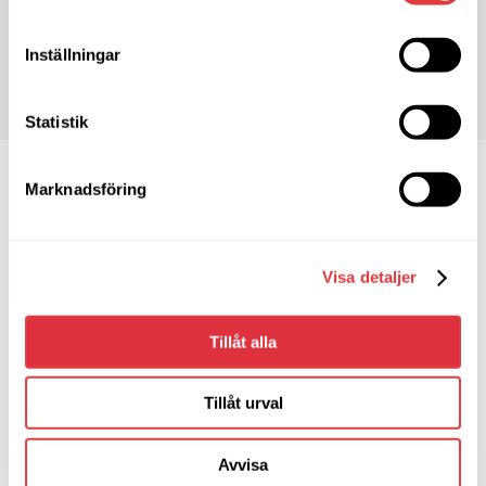
BESÖK WEBBPLATS
Inställningar
Statistik
Marknadsföring
Visa detaljer
Tillåt alla
Tillåt urval
Soft Center Fastigheter AB
Fridhemsvägen 8
Avvisa
372 25 Ronneby