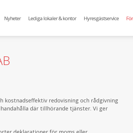
Nyheter
Lediga lokaler & kontor
Hyresgästservice
För
AB
ch kostnadseffektiv redovisning och rådgivning
andahålla där tillhörande tjänster. Vi ger
porter deklarationer för moms eller