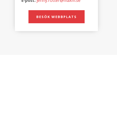
E-post:
jenny.rotter@maxm.se
BESÖK WEBBPLATS