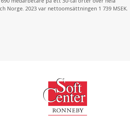
 690 medarbetare på ett 30-tal orter över hela
 och Norge. 2023 var nettoomsättningen 1 739 MSEK.