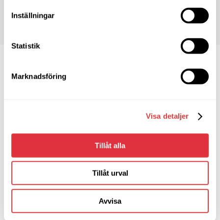
Inställningar
Statistik
Marknadsföring
Visa detaljer
Tillåt alla
Soft Center Fastigheter AB
Tillåt urval
Fridhemsvägen 8
372 25 Ronneby
Avvisa