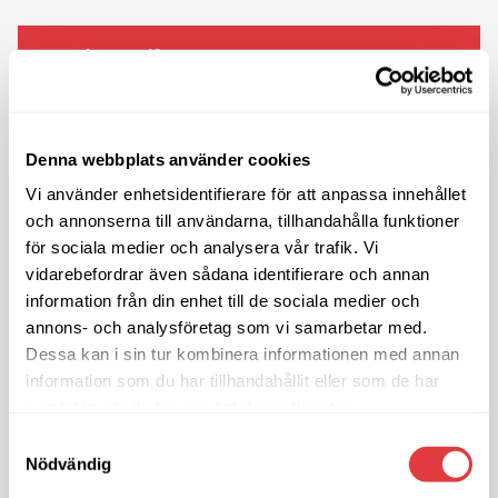
Kontaktuppgifter
Denna webbplats använder cookies
Vi använder enhetsidentifierare för att anpassa innehållet
och annonserna till användarna, tillhandahålla funktioner
för sociala medier och analysera vår trafik. Vi
vidarebefordrar även sådana identifierare och annan
Fogelberg Arkitekter AB
information från din enhet till de sociala medier och
annons- och analysföretag som vi samarbetar med.
Kontakt:
Peter Fogelberg
Dessa kan i sin tur kombinera informationen med annan
Telefon:
0708-266 440
information som du har tillhandahållit eller som de har
E-post:
fogelberg@arkfogel.se
samlat in när du har använt deras tjänster.
Samtyckesval
Nödvändig
BESÖK WEBBPLATS